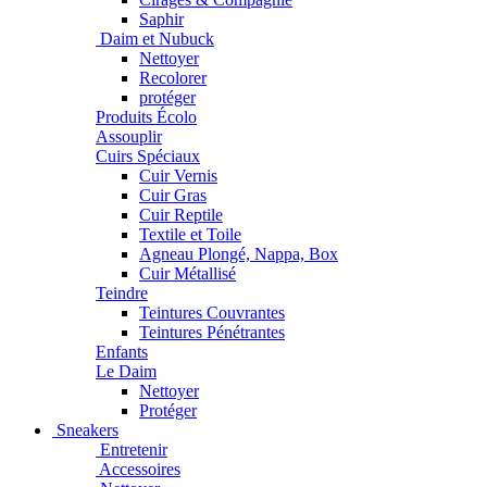
Saphir
Daim et Nubuck
Nettoyer
Recolorer
protéger
Produits Écolo
Assouplir
Cuirs Spéciaux
Cuir Vernis
Cuir Gras
Cuir Reptile
Textile et Toile
Agneau Plongé, Nappa, Box
Cuir Métallisé
Teindre
Teintures Couvrantes
Teintures Pénétrantes
Enfants
Le Daim
Nettoyer
Protéger
Sneakers
Entretenir
Accessoires