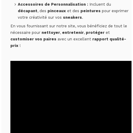
Accessoires de Personnalisation :
Incluent du
décapant
, des
pinceaux
et des
peintures
pour exprimer
votre créativité sur vos
sneakers
.
En vous fournissant sur notre site, vous bénéficiez de tout le
nécessaire pour
nettoyer
,
entretenir
,
protéger
et
customiser vos paires
avec un excellent
rapport qualité-
prix
!