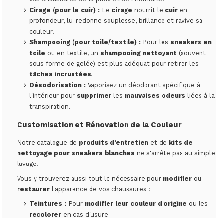
Cirage (pour le cuir) :
Le
cirage
nourrit le
cuir
en
profondeur, lui redonne souplesse, brillance et ravive sa
couleur.
Shampooing (pour toile/textile) :
Pour les
sneakers en
toile
ou en textile, un
shampooing nettoyant
(souvent
sous forme de gelée) est plus adéquat pour retirer les
tâches incrustées
.
Désodorisation :
Vaporisez un déodorant spécifique à
l'intérieur pour
supprimer
les
mauvaises odeurs
liées à la
transpiration.
Customisation
et
Rénovation
de la Couleur
Notre catalogue de
produits d’entretien
et de
kits de
nettoyage pour sneakers blanches
ne s'arrête pas au simple
lavage.
Vous y trouverez aussi tout le nécessaire pour
modifier
ou
restaurer
l'apparence de vos chaussures :
Teintures :
Pour
modifier leur couleur d’origine
ou les
recolorer
en cas d'usure.