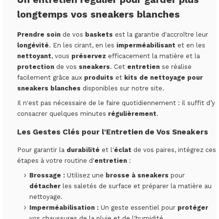
longtemps vos sneakers blanches
Prendre soin
de vos
baskets
est la garantie d'accroître leur
longévité
. En les cirant, en les
imperméabilisant
et en les
nettoyant
, vous
préservez
efficacement la matière et la
protection
de vos
sneakers
. Cet
entretien
se réalise
facilement grâce aux
produits
et
kits de nettoyage pour
sneakers blanches
disponibles sur notre site.
Il n'est pas nécessaire de le faire quotidiennement : il suffit d’y
consacrer quelques minutes
régulièrement
.
Les Gestes Clés pour l'
Entretien de Vos Sneakers
Pour garantir la
durabilité
et l'
éclat
de vos paires, intégrez ces
étapes à votre routine d'
entretien
:
Brossage :
Utilisez une
brosse à sneakers
pour
détacher
les saletés de surface et préparer la matière au
nettoyage.
Imperméabilisation :
Un geste essentiel pour
protéger
vos chaussures de la pluie et de l'humidité.