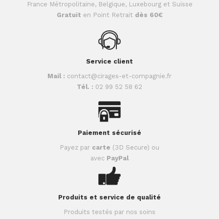
France Métropolitaine, Belgique, Luxebourg et Suisse
Gratuit
en Point Retrait
dès 60€
Service client
Mail :
contact@cirages-et-compagnie.fr
Tél. :
02 99 52 58 62
Paiement sécurisé
Payez par
carte
(3D Secure) ou
avec
PayPal
Produits et service de qualité
Produits testés par nos soins