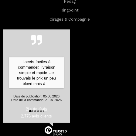
Pedag
Ringpoint
Cirages & Compagnie
Commande expédiée ultra
rapidement, bien emballée
et les produits sont
conformes à leur
description
Aurelie J., Flines les Mortagne
Date de publication: 05.08.2026
Date de la commande: 24.07.2026
2,776 avis clients
Plus de détails