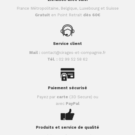
France Métropolitaine, Belgique, Luxebourg et Suisse
Gratuit
en Point Retrait
dès 60€
Service client
Mail :
contact@cirages-et-compagnie.fr
Tél. :
02 99 52 58 62
Paiement sécurisé
Payez par
carte
(3D Secure) ou
avec
PayPal
Produits et service de qualité