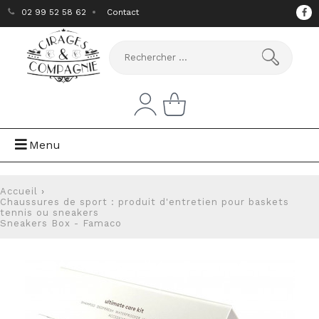
02 99 52 58 62
Contact
Menu
Accueil
›
Chaussures de sport : produit d'entretien pour baskets
tennis ou sneakers
Sneakers Box - Famaco