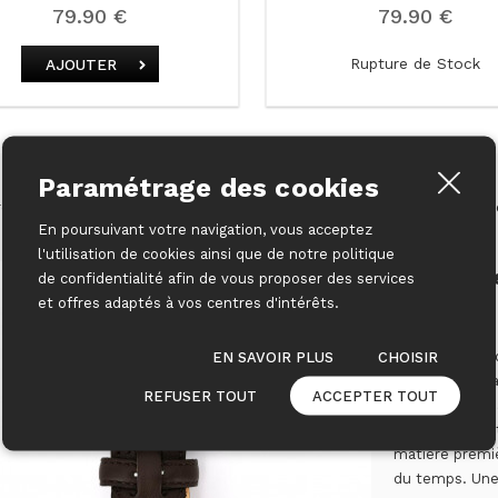
79.90 €
79.90 €
Rupture de Stock
AJOUTER
Paramétrage des cookies
es en cuir réalisées en France dans un atelier artisanal, avec du cuir p
En poursuivant votre navigation, vous acceptez
l'utilisation de cookies ainsi que de notre politique
Ceinture e
de confidentialité afin de vous proposer des services
et offres adaptés à vos centres d'intérêts.
EN SAVOIR PLUS
CHOISIR
Les ceintures q
haute d'un peau
REFUSER TOUT
ACCEPTER TOUT
déforme pas da
même temps trè
matière premièr
du temps. Une 