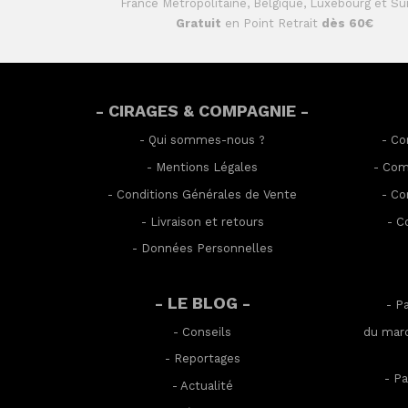
France Métropolitaine, Belgique, Luxebourg et Su
Gratuit
en Point Retrait
dès 60€
- CIRAGES & COMPAGNIE -
-
Qui sommes-nous ?
-
Co
-
Mentions Légales
-
Com
-
Conditions Générales de Vente
-
Co
-
Livraison et retours
-
C
-
Données Personnelles
- LE BLOG -
- P
-
Conseils
du mard
-
Reportages
- Pa
-
Actualité