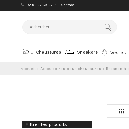
02 99 52 58 62
Contact
Chaussures
Sneakers
Vestes
Accueil
›
Accessoires pour chaussures : Brosses à 
Filtrer les produits