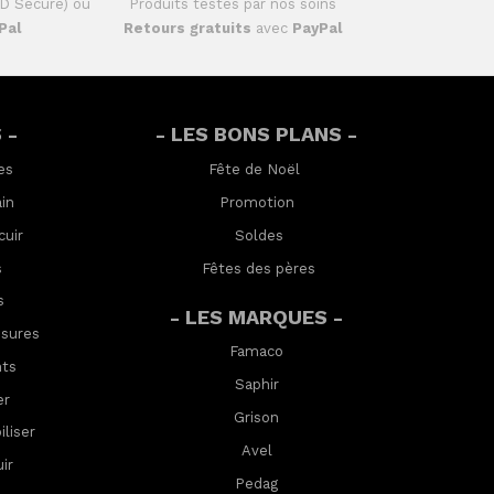
D Secure) ou
Produits testés par nos soins
Pal
Retours gratuits
avec
PayPal
 -
- LES BONS PLANS -
es
Fête de Noël
in
Promotion
cuir
Soldes
s
Fêtes des pères
s
- LES MARQUES -
ssures
Famaco
nts
Saphir
er
Grison
lis
er
Avel
ir
Pedag