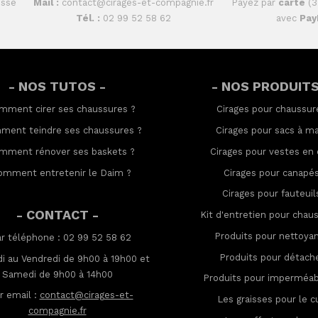
isse
Mail :
contact@cirages-et-compagnie.fr
Payez par
carte
(3
Tél. :
02 99 52 58 62
avec
Pay
- NOS TUTOS -
- NOS PRODUITS
mment cirer ses chaussures
?
Cirages pour chaussur
ment teindre ses chaussures
?
Cirages pour sacs à ma
mment rénover ses baskets
?
Cirages pour vestes en 
omment entretenir le Daim
?
Cirages pour canapé
Cirages pour fauteuil
- CONTACT -
Kit d'entretien pour chau
Produits pour nettoya
ar téléphone : 02 99 52 58 62
Produits pour détach
i au Vendredi de 9h00 à 19h00 et
Samedi de 9h00 à 14h00
Produits pour imperméabi
r email :
contact@cirages-et-
Les graisses pour le cu
compagnie.fr