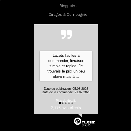
x
Ringpoint
Cirages & Compagnie
Lacets faciles à
commander, livraison
simple et rapide. Je
trouvais le prix un peu
élevé mais à ...
Date de publication: 05.08.2026
Date de la commande: 21.07.2026
Plus de détails
2,776 avis clients