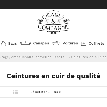
Canapés
Voitures
Sacs
Coffrets
cirage, embauchoirs, semelles, lacets…
›
Ceintures en cuir de
Ceintures en cuir de qualité
Résultats 1 - 6 sur 6