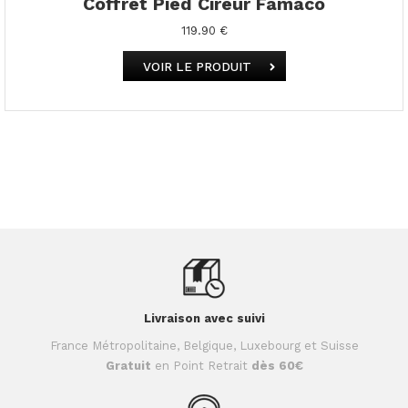
Coffret Pied Cireur Famaco
119.90 €
VOIR LE PRODUIT
Livraison avec suivi
France Métropolitaine, Belgique, Luxebourg et Suisse
Gratuit
en Point Retrait
dès 60€