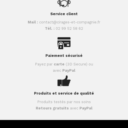
Service client
Mail :
contact@cirages-et-compagnie.fr
Tél. :
02 99 52 58 62
Paiement sécurisé
Payez par
carte
(3D Secure) ou
avec
PayPal
Produits et service de qualité
Produits testés par nos soins
Retours gratuits
avec
PayPal