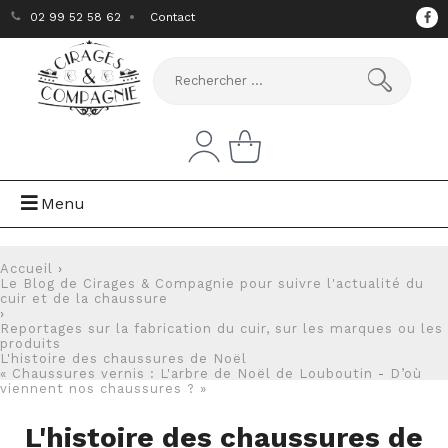
02 99 52 58 62
Contact
Menu
Accueil
›
Le Blog de Cirages & Compagnie pour suivre l'actualité du
cuir et de la chaussure
›
Reportages sur la fabrication du cuir, sur les marques ou les
produits
L'histoire des chaussures de Noël
« Chaussures vernis : L'arbre de Noël de Louboutin
-
D’où
viennent nos chaussures ? »
L'histoire des chaussures de