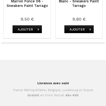
Marron Foncé 06 -
Blanc - Sneakers Paint
Sneakers Paint Tarrago
Tarrago
9.50 €
9.80 €
AJOUTER
AJOUTER
Livraison avec suivi
France Métropolitaine, Belgique, Luxebourg et Suisse
Gratuit
en Point Retrait
dès 60€