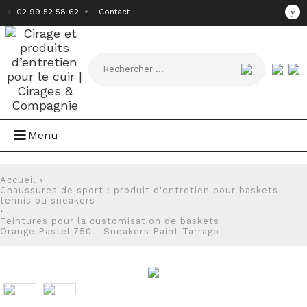
02 99 52 58 62
Contact
Menu
Accueil
›
Chaussures de sport : produit d'entretien pour baskets
tennis ou sneakers
›
Teintures pour la customisation de baskets
Orange Pastel 750 - Sneakers Paint Tarrago