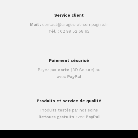
Service client
Mail :
contact@cirages-et-compagnie.fr
Tél. :
02 99 52 58 62
Paiement sécurisé
Payez par
carte
(3D Secure) ou
avec
PayPal
Produits et service de qualité
Produits testés par nos soins
Retours gratuits
avec
PayPal