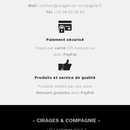
Mail :
contact@cirages-et-compagnie.fr
Tél. :
02 99 52 58 62
Paiement sécurisé
Payez par
carte
(3D Secure) ou
avec
PayPal
Produits et service de qualité
Produits testés par nos soins
Retours gratuits
avec
PayPal
- CIRAGES & COMPAGNIE -
-
Qui sommes-nous ?