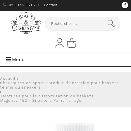
02 99 52 58 62
Contact
Menu
Accueil
›
Chaussures de sport : produit d'entretien pour baskets
tennis ou sneakers
›
Teintures pour la customisation de baskets
Magenta 452 - Sneakers Paint Tarrago