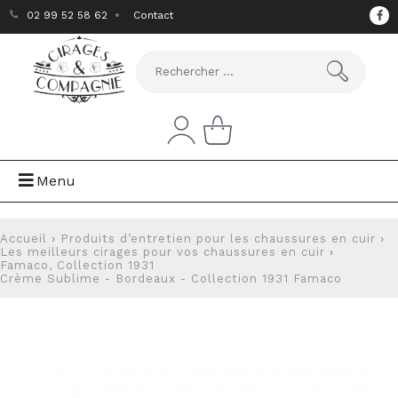
02 99 52 58 62
Contact
Menu
Accueil
›
Produits d’entretien pour les chaussures en cuir
›
Les meilleurs cirages pour vos chaussures en cuir
›
Famaco, Collection 1931
Crème Sublime - Bordeaux - Collection 1931 Famaco