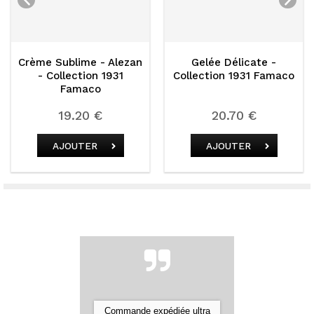
ublime - Alezan
Gelée Délicate -
Crème
lection 1931
Collection 1931 Famaco
London 
Famaco
193
19.20 €
20.70 €
1
JOUTER
AJOUTER
AJ
Commande expédiée ultra