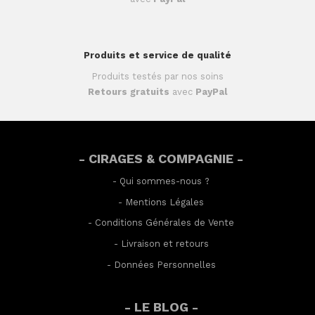
Produits et service de qualité
Produits testés par nos soins
Retours gratuits
avec
PayPal
- CIRAGES & COMPAGNIE -
-
Qui sommes-nous ?
-
Mentions Légales
-
Conditions Générales de Vente
-
Livraison et retours
-
Données Personnelles
- LE BLOG -