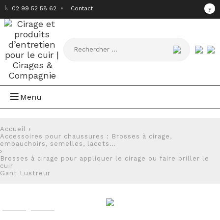
02 99 52 58 62
Contact
Menu
Accueil
›
Accessoires pour chaussures : Brosses à cirage,
embauchoirs, semelles, lacets…
›
Brosses à cirage pour appliquer le cirage ou faire briller le
cuir
Gant Lustreur