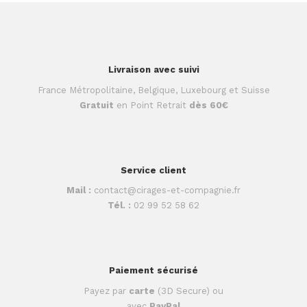
Livraison avec suivi
France Métropolitaine, Belgique, Luxebourg et Suisse
Gratuit
en Point Retrait
dès 60€
Service client
Mail :
contact@cirages-et-compagnie.fr
Tél. :
02 99 52 58 62
Paiement sécurisé
Payez par
carte
(3D Secure) ou
avec
PayPal