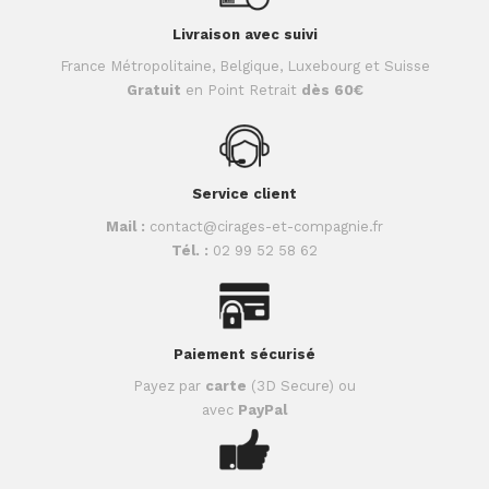
Livraison avec suivi
France Métropolitaine, Belgique, Luxebourg et Suisse
Gratuit
en Point Retrait
dès 60€
Service client
Mail :
contact@cirages-et-compagnie.fr
Tél. :
02 99 52 58 62
Paiement sécurisé
Payez par
carte
(3D Secure) ou
avec
PayPal