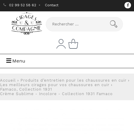
02 99 52 58 62
Contact
Menu
Accueil
›
Produits d’entretien pour les chaussures en cuir
›
Les meilleurs cirages pour vos chaussures en cuir
›
Famaco, Collection 1931
Crème Sublime - Incolore - Collection 1931 Famaco