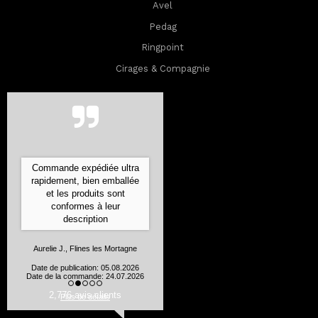
Avel
Pedag
Ringpoint
Cirages & Compagnie
Commande expédiée ultra
rapidement, bien emballée
et les produits sont
conformes à leur
description
Aurelie J., Flines les Mortagne
Date de publication: 05.08.2026
Date de la commande: 24.07.2026
2,776 avis clients
Plus de détails