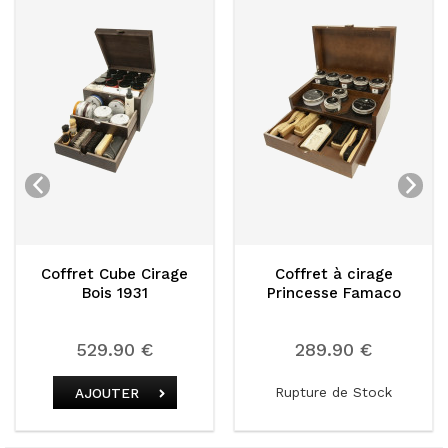
Cirage
Coffret à cirage
Sneakers Box - 
1
Princesse Famaco
€
289.90 €
44.90 €
Rupture de Stock
Rupture de St