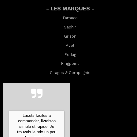
- LES MARQUES -
Famaco
Saphir
Grison
Avel
Pedag
Ringpoint
Cirages & Compagnie
Commande expédiée ultra
rapidement, bien emballée
et les produits sont
conformes à leur