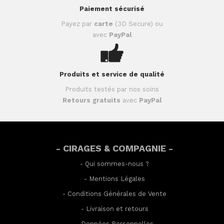
Paiement sécurisé
Payez par
carte
(3D Secure) ou
avec
PayPal
Produits et service de qualité
Produits testés par nos soins
Retours gratuits
avec
PayPal
- CIRAGES & COMPAGNIE -
-
Qui sommes-nous ?
-
Mentions Légales
-
Conditions Générales de Vente
-
Livraison et retours
-
Données Personnelles