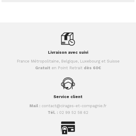
Livraison avec suivi
France Métropolitaine, Belgique, Luxebourg et Suisse
Gratuit
en Point Retrait
dès 60€
Service client
Mail :
contact@cirages-et-compagnie.fr
Tél. :
02 99 52 58 62