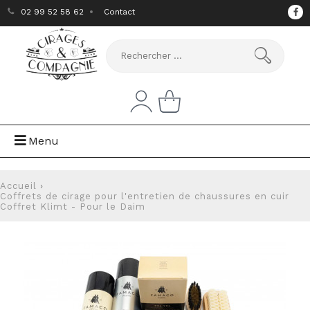
02 99 52 58 62
Contact
Menu
Accueil
›
Coffrets de cirage pour l'entretien de chaussures en cuir
Coffret Klimt - Pour le Daim