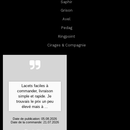
Saphir
Grison
Avel
Pedag
Ringpoint
Cirages & Compagnie
Lacets faciles à
commander, livraison
simple et rapide. Je
trouvais le prix un peu
élevé mais à ...
Date de publication: 05.08.2026
Date de la commande: 21.07.2026