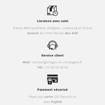
Livraison avec suivi
France Métropolitaine, Belgique, Luxebourg et Suisse
Gratuit
en Point Retrait
dès 60€
Service client
Mail :
contact@cirages-et-compagnie.fr
Tél. :
02 99 52 58 62
Paiement sécurisé
Payez par
carte
(3D Secure) ou
avec
PayPal