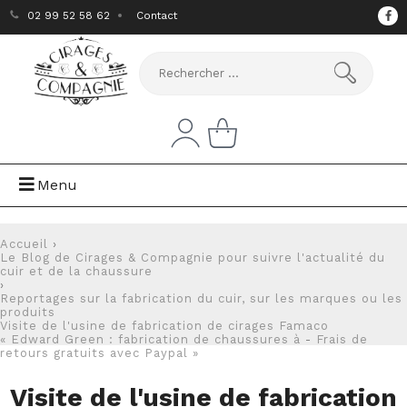
02 99 52 58 62
Contact
Menu
Accueil
›
Le Blog de Cirages & Compagnie pour suivre l'actualité du
cuir et de la chaussure
›
Reportages sur la fabrication du cuir, sur les marques ou les
produits
Visite de l'usine de fabrication de cirages Famaco
« Edward Green : fabrication de chaussures à
-
Frais de
retours gratuits avec Paypal »
Visite de l'usine de fabrication