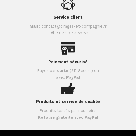
Service client
Mail :
contact@cirages-et-compagnie.fr
Tél. :
02 99 52 58 62
Paiement sécurisé
Payez par
carte
(3D Secure) ou
avec
PayPal
Produits et service de qualité
Produits testés par nos soins
Retours gratuits
avec
PayPal