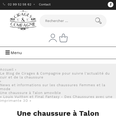
02 99 52 58 62
Contact
Menu
Accueil
›
Le Blog de Cirages & Compagnie pour suivre l'actualité du
cuir et de la chaussure
›
News et informations sur les chaussures Femmes et la
mode
Une chaussure à Talon amovible
« Louis Vuitton et Final Fantasy
-
Des Chaussures avec une
imprimante 3D »
Une chaussure à Talon