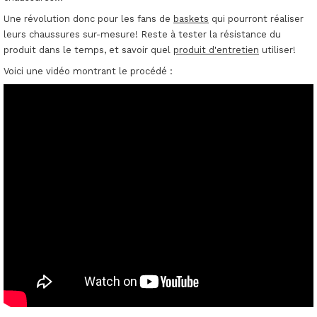
Une révolution donc pour les fans de
baskets
qui pourront réaliser
leurs chaussures sur-mesure! Reste à tester la résistance du
produit dans le temps, et savoir quel
produit d'entretien
utiliser!
Voici une vidéo montrant le procédé :