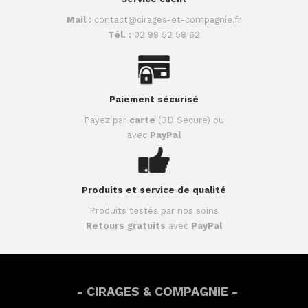
Mail :
contact@cirages-et-compagnie.fr
Tél. :
02 99 52 58 62
Paiement sécurisé
Payez par
carte
(3D Secure) ou
avec
PayPal
Produits et service de qualité
Produits testés par nos soins
Retours gratuits
avec
PayPal
- CIRAGES & COMPAGNIE -