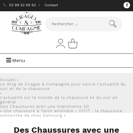
02 99 52 58 62
Contact
Menu
Accueil
›
Le Blog de Cirages & Compagnie pour suivre l'actualité du
cuir et de la chaussure
›
L'actualité sur le monde de la chaussure et du cuir en
général
Des Chaussures avec une imprimante 3D
« Une chaussure à Talon amovible
-
IOFIT : la chaussure
connectée de chez Samsung »
Des Chaussures avec une