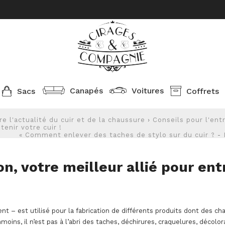
Canapés
Voitures
Sacs
Coffrets
e l'actualité du cuir et de la chaussure
›
Conseils pour l'ent
tenir votre cuir !
« Comment enlever des taches de stylo sur du cuir ?
-
on, votre meilleur allié pour entr
nt – est utilisé pour la fabrication de différents produits dont des ch
oins, il n’est pas à l’abri des taches, déchirures, craquelures, décolo