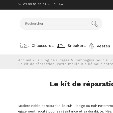
02 99 52 58 62
Contact
Chaussures
Sneakers
Vestes
Accueil
›
Le Blog de Cirages & Compagnie pour suivr
Le kit de réparation, votre meilleur allié pour entre
Le kit de réparati
Matière noble et naturelle, le cuir – beige ou noir notamme
également réputé pour sa résistance et sa durabilité. Néanm