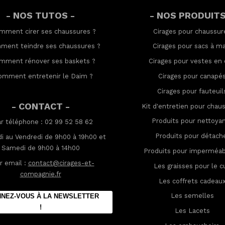
- NOS TUTOS -
- NOS PRODUITS
mment cirer ses chaussures
?
Cirages pour chaussur
ment teindre ses chaussures
?
Cirages pour sacs à ma
mment rénover ses baskets
?
Cirages pour vestes en 
omment entretenir le Daim
?
Cirages pour canapé
Cirages pour fauteuil
- CONTACT -
Kit d'entretien pour chau
Produits pour nettoya
ar téléphone : 02 99 52 58 62
Produits pour détach
i au Vendredi de 9h00 à 19h00 et
Samedi de 9h00 à 14h00
Produits pour imperméabi
r email :
contact@cirages-et-
Les graisses pour le cu
compagnie.fr
Les coffrets cadeau
Les semelles
NEZ-VOUS À LA NEWSLETTER
!
Les Lacets