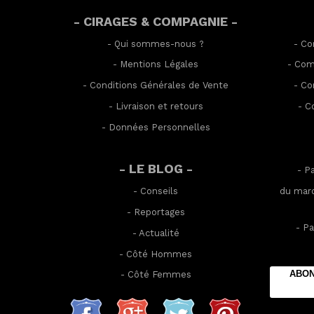
- CIRAGES & COMPAGNIE -
-
Qui sommes-nous ?
-
Co
-
Mentions Légales
-
Com
-
Conditions Générales de Vente
-
Co
-
Livraison et retours
-
C
-
Données Personnelles
- LE BLOG -
- P
-
Conseils
du mard
-
Reportages
- Pa
-
Actualité
-
Côté Hommes
ABON
-
Côté Femmes