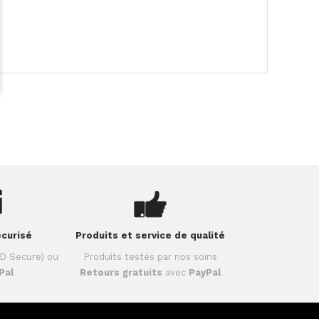
curisé
Produits et service de qualité
D Secure) ou
Produits testés par nos soins
Pal
Retours gratuits
avec
PayPal