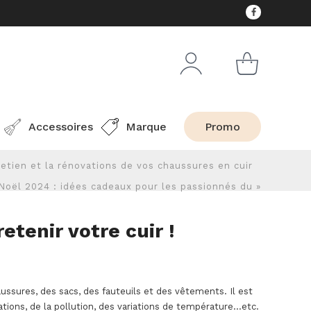
Accessoires
Marque
Promo
retien et la rénovations de vos chaussures en cuir
Noël 2024 : idées cadeaux pour les passionnés du »
etenir votre cuir !
aussures, des sacs, des fauteuils et des vêtements. Il est
rations, de la pollution, des variations de température…etc.