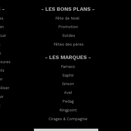
 -
- LES BONS PLANS -
es
Fête de Noël
in
Promotion
cuir
Soldes
s
Fêtes des pères
s
- LES MARQUES -
ssures
Famaco
nts
Saphir
er
Grison
lis
er
Avel
ir
Pedag
x
Ringpoint
Cirages & Compagnie