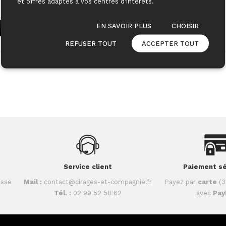
et offres adaptés à vos centres d'intérêts.
EN SAVOIR PLUS
CHOISIR
REFUSER TOUT
ACCEPTER TOUT
Service client
Paiement sé
isse
Mail :
contact@cirages-et-compagnie.fr
Payez par
carte
(3
Tél. :
02 99 52 58 62
avec
Pay