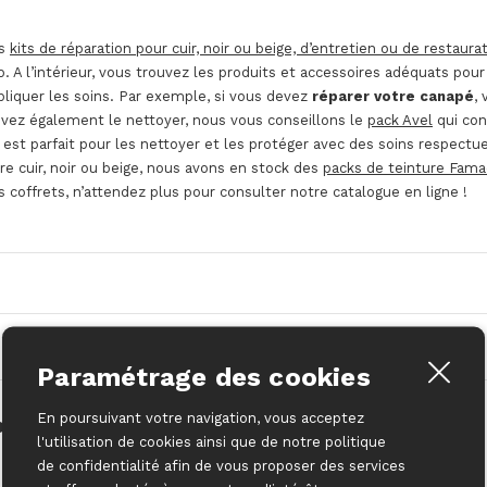
rs
kits de réparation pour cuir, noir ou beige, d’entretien ou de restaura
 A l’intérieur, vous trouvez les produits et accessoires adéquats pour 
pliquer les soins. Par exemple, si vous devez
réparer votre canapé
,
s devez également le nettoyer, nous vous conseillons le
pack Avel
qui con
est parfait pour les nettoyer et les protéger avec des soins respect
e cuir, noir ou beige, nous avons en stock des
packs de teinture Fama
s coffrets, n’attendez plus pour consulter notre catalogue en ligne !
Paramétrage des cookies
En poursuivant votre navigation, vous acceptez
 pour le daim basique Famaco
l'utilisation de cookies ainsi que de notre politique
de confidentialité afin de vous proposer des services