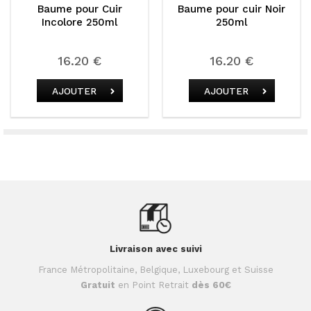
 pour Cuir
Baume pour cuir Noir
Baume pou
lore 250ml
250ml
2
6.20 €
16.20 €
16
OUTER
AJOUTER
AJO
Livraison avec suivi
France Métropolitaine, Belgique, Luxebourg et Suisse
Gratuit
en Point Retrait
dès 60€