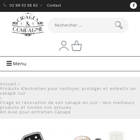
02 99 52 58 62
Contact
Menu
Accueil
›
Produits d’entretien pour nettoyer, protéger et embellir un
canapé cuir
›
Cirage et rénovation de son canapé en cuir : Nos meilleurs
produits et toutes nos astuces
Kit Avel pour entretien Canapé