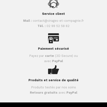
Service client
Mail :
contact@cirages-et-compagnie.fr
Tél. :
02 99 52 58 62
Paiement sécurisé
Payez par
carte
(3D Secure) ou
avec
PayPal
Produits et service de qualité
Produits testés par nos soins
Retours gratuits
avec
PayPal