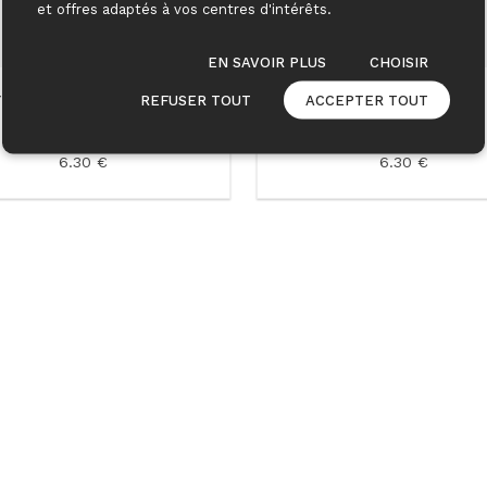
et offres adaptés à vos centres d'intérêts.
EN SAVOIR PLUS
CHOISIR
rage Chaussure Famaco
Cirage Chaussure Famaco
REFUSER TOUT
ACCEPTER TOUT
Montana
6.30 €
6.30 €