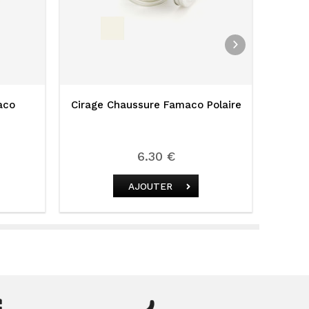
aco
Cirage Chaussure Famaco Polaire
Cirage
6.30 €
AJOUTER