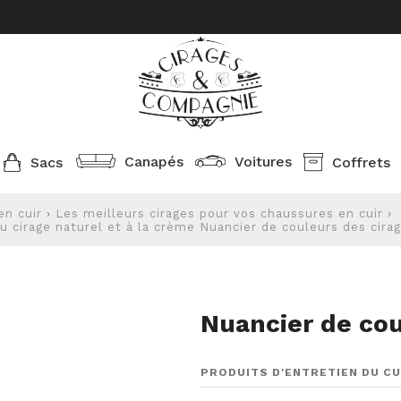
Canapés
Voitures
Sacs
Coffrets
en cuir
›
Les meilleurs cirages pour vos chaussures en cuir
›
u cirage naturel et à la crème
Nuancier de couleurs des cira
Nuancier de co
PRODUITS D'ENTRETIEN DU CU