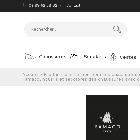
02 99 52 58 62
Contact
Chaussures
Sneakers
Vestes
Accueil
›
Produits d’entretien pour les chaussures 
Famaco, nourrir et recolorer des chaussures avec d