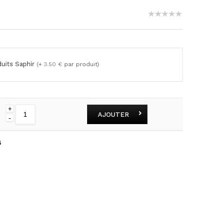
duits Saphir
(+
3.50 €
par produit)
+
AJOUTER
-
6