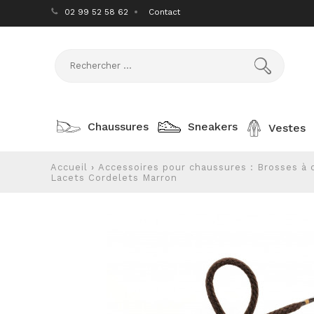
02 99 52 58 62
Contact
Chaussures
Sneakers
Vestes
Accueil
›
Accessoires pour chaussures : Brosses à 
Lacets Cordelets Marron