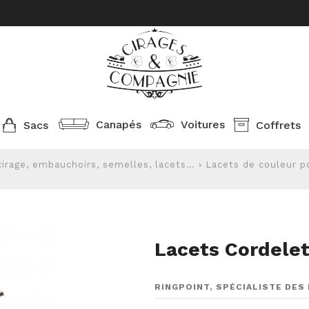
Canapés
Voitures
Sacs
Coffrets
cirage, embauchoirs, semelles, lacets…
›
Lacets de couleur po
Lacets Cordele
RINGPOINT, SPÉCIALISTE DE