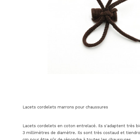
Lacets cordelets marrons pour chaussures
Lacets cordelets en coton entrelacé. Ils s'adaptent très b
3 millimètres de diamètre. Ils sont très costaud et tiendr
cm pour être sûr de répondre à toutes les chaussures.