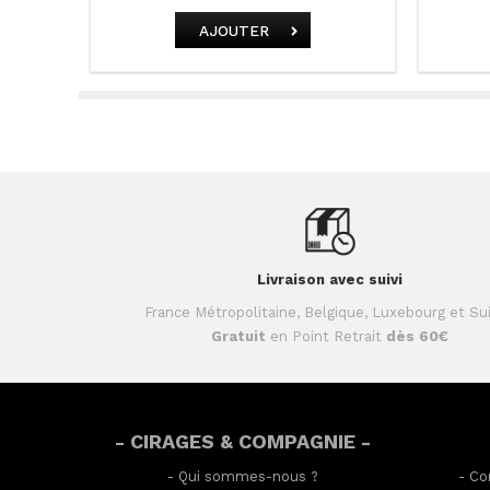
AJOUTER
Livraison avec suivi
France Métropolitaine, Belgique, Luxebourg et Su
Gratuit
en Point Retrait
dès 60€
- CIRAGES & COMPAGNIE -
-
Qui sommes-nous ?
-
Co