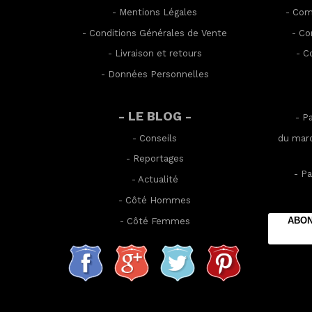
-
Mentions Légales
-
Com
-
Conditions Générales de Vente
-
Co
-
Livraison et retours
-
C
-
Données Personnelles
- LE BLOG -
- P
-
Conseils
du mard
-
Reportages
- Pa
-
Actualité
-
Côté Hommes
ABON
-
Côté Femmes