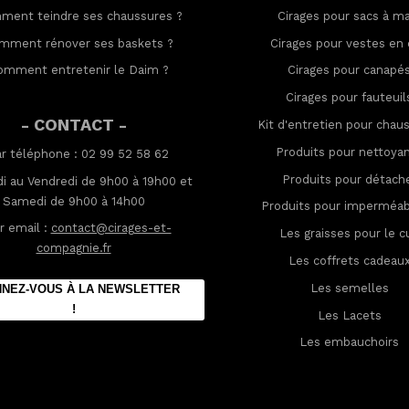
ment teindre ses chaussures
?
Cirages pour sacs à ma
mment rénover ses baskets
?
Cirages pour vestes en 
omment entretenir le Daim
?
Cirages pour canapé
Cirages pour fauteuil
- CONTACT -
Kit d'entretien pour chau
Produits pour nettoya
ar téléphone : 02 99 52 58 62
Produits pour détach
i au Vendredi de 9h00 à 19h00 et
Samedi de 9h00 à 14h00
Produits pour imperméabi
r email :
contact@cirages-et-
Les graisses pour le cu
compagnie.fr
Les coffrets cadeau
Les semelles
NEZ-VOUS À LA NEWSLETTER
!
Les Lacets
Les embauchoirs