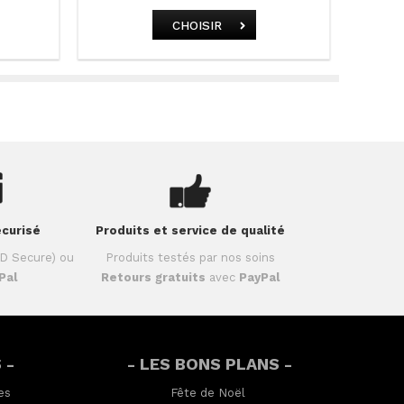
CHOISIR
curisé
Produits et service de qualité
D Secure) ou
Produits testés par nos soins
Pal
Retours gratuits
avec
PayPal
 -
- LES BONS PLANS -
es
Fête de Noël