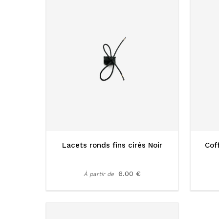
Lacets ronds fins cirés Noir
Coff
6.00 €
À partir de