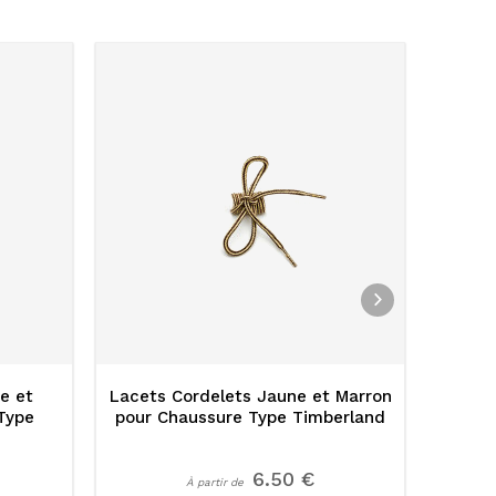
e et
Lacets Cordelets Jaune et Marron
La
Type
pour Chaussure Type Timberland
6.50 €
À partir de