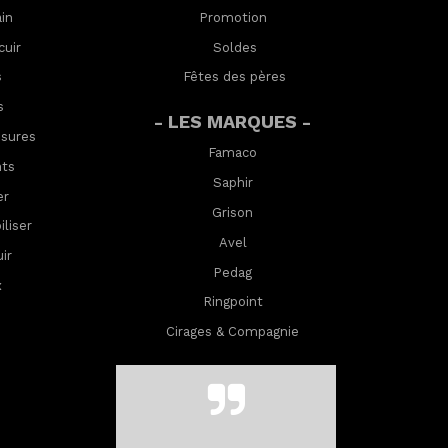
in
Promotion
cuir
Soldes
s
Fêtes des pères
s
- LES MARQUES -
ssures
Famaco
nts
Saphir
er
Grison
lis
er
Avel
ir
Pedag
x
Ringpoint
Cirages & Compagnie