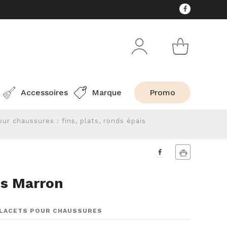
Accessoires
Marque
Promo
ur chaussures : fins, plats, ronds épais
ts Marron
S LACETS POUR CHAUSSURES