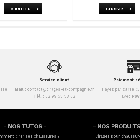
AJOUTER
CHOISIR
Service client
Paiement sé
isse
Mail :
contact@cirages-et-compagnie.fr
Payez par
carte
(3
Tél. :
02 99 52 58 62
avec
Pay
- NOS TUTOS -
- NOS PRODUITS
mment cirer ses chaussures
?
Cirages pour chaussur