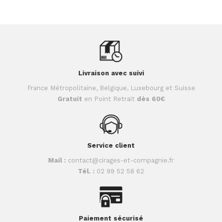
Livraison avec suivi
France Métropolitaine, Belgique, Luxebourg et Suisse
Gratuit
en Point Retrait
dès 60€
Service client
Mail :
contact@cirages-et-compagnie.fr
Tél. :
02 99 52 58 62
Paiement sécurisé