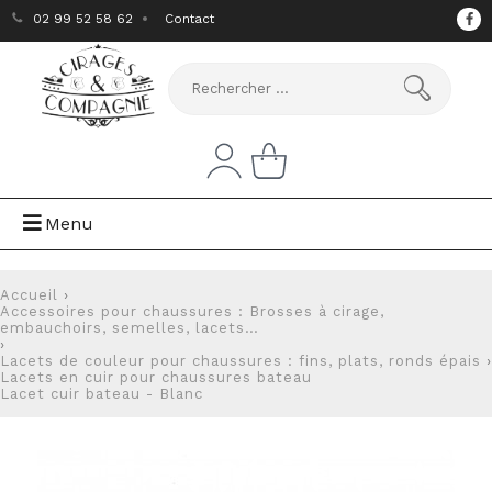
02 99 52 58 62
Contact
Menu
Accueil
›
Accessoires pour chaussures : Brosses à cirage,
embauchoirs, semelles, lacets…
›
Lacets de couleur pour chaussures : fins, plats, ronds épais
›
Lacets en cuir pour chaussures bateau
Lacet cuir bateau - Blanc