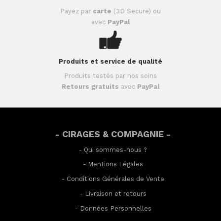
Payez par
carte
(3D Secure) ou
avec
PayPal
Produits et service de qualité
Produits testés par nos soins
Retours gratuits
avec
PayPal
- CIRAGES & COMPAGNIE -
-
Qui sommes-nous ?
-
Mentions Légales
-
Conditions Générales de Vente
-
Livraison et retours
-
Données Personnelles