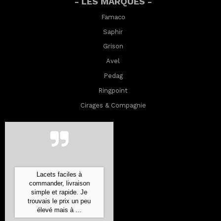
- LES MARQUES -
Famaco
Saphir
Grison
Avel
Pedag
Ringpoint
Cirages & Compagnie
Lacets faciles à
commander, livraison
simple et rapide. Je
trouvais le prix un peu
élevé mais à ...