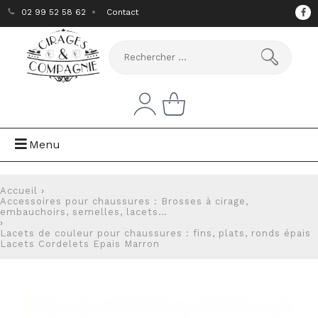
02 99 52 58 62
Contact
Menu
Accueil
›
Accessoires pour chaussures : Brosses à cirage,
embauchoirs, semelles, lacets…
›
Lacets de couleur pour chaussures : fins, plats, ronds épais
Lacets Cordelets Epais Marron