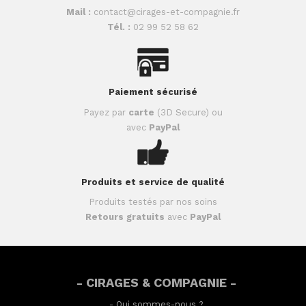
Mail :
contact@cirages-et-compagnie.fr
Tél. :
02 99 52 58 62
Paiement sécurisé
Payez par
carte
(3D Secure) ou
avec
PayPal
Produits et service de qualité
Produits testés par nos soins
Retours gratuits
avec
PayPal
- CIRAGES & COMPAGNIE -
-
Qui sommes-nous ?