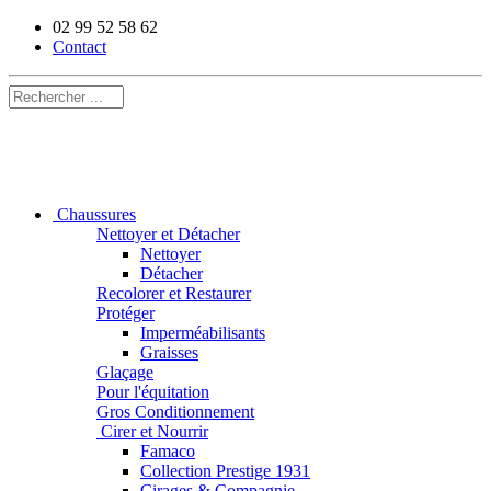
02 99 52 58 62
Contact
Chaussures
Nettoyer et Détacher
Nettoyer
Détacher
Recolorer et Restaurer
Protéger
Imperméabilisants
Graisses
Glaçage
Pour l'équitation
Gros Conditionnement
Cirer et Nourrir
Famaco
Collection Prestige 1931
Cirages & Compagnie