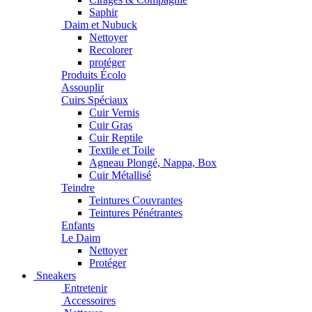
Saphir
Daim et Nubuck
Nettoyer
Recolorer
protéger
Produits Écolo
Assouplir
Cuirs Spéciaux
Cuir Vernis
Cuir Gras
Cuir Reptile
Textile et Toile
Agneau Plongé, Nappa, Box
Cuir Métallisé
Teindre
Teintures Couvrantes
Teintures Pénétrantes
Enfants
Le Daim
Nettoyer
Protéger
Sneakers
Entretenir
Accessoires