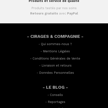
Produits et service de qualité
Produits testés par nos soins
Retours gratuits
avec
PayPal
- CIRAGES & COMPAGNIE -
-
Qui sommes-nous ?
-
Mentions Légales
-
Conditions Générales de Vente
-
Livraison et retours
-
Données Personnelles
- LE BLOG -
-
Conseils
-
Reportages