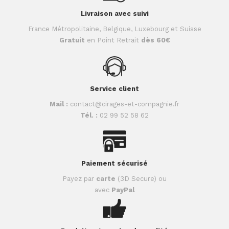
Livraison avec suivi
France Métropolitaine, Belgique, Luxebourg et Suisse
Gratuit
en Point Retrait
dès 60€
Service client
Mail :
contact@cirages-et-compagnie.fr
Tél. :
02 99 52 58 62
Paiement sécurisé
Payez par
carte
(3D Secure) ou
avec
PayPal