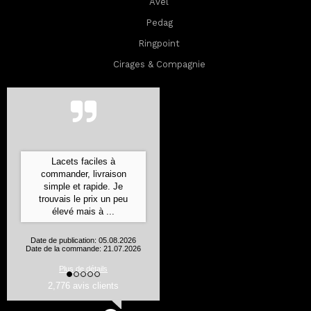
Avel
Pedag
Ringpoint
Cirages & Compagnie
Commande expédiée ultra
rapidement, bien emballée
et les produits sont
conformes à leur
description
Aurelie J., Flines les Mortagne
Date de publication: 05.08.2026
Date de la commande: 24.07.2026
2,776 avis clients
Plus de détails