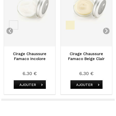
age Chaussure
Cirage Chaussure
Cirag
aco Incolore
Famaco Beige Clair
Fama
6.30 €
6.30 €
AJOUTER
AJOUTER
A