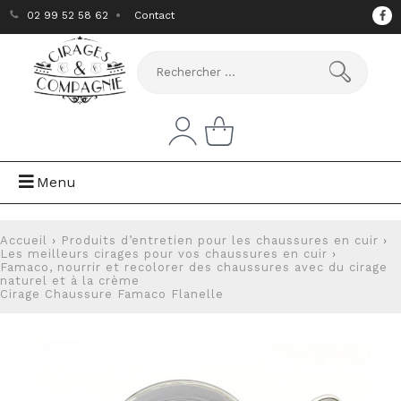
02 99 52 58 62
Contact
Menu
Accueil
›
Produits d’entretien pour les chaussures en cuir
›
Les meilleurs cirages pour vos chaussures en cuir
›
Famaco, nourrir et recolorer des chaussures avec du cirage
naturel et à la crème
Cirage Chaussure Famaco Flanelle