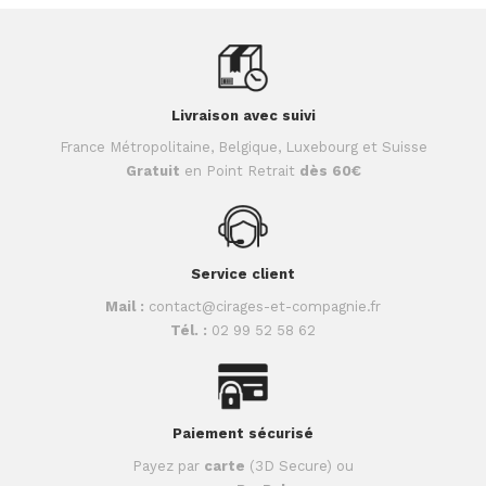
Livraison avec suivi
France Métropolitaine, Belgique, Luxebourg et Suisse
Gratuit
en Point Retrait
dès 60€
Service client
Mail :
contact@cirages-et-compagnie.fr
Tél. :
02 99 52 58 62
Paiement sécurisé
Payez par
carte
(3D Secure) ou