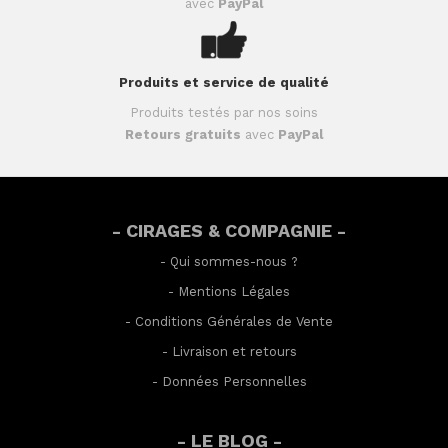
avec
PayPal
Produits et service de qualité
Produits testés par nos soins
Retours gratuits
avec
PayPal
- CIRAGES & COMPAGNIE -
-
Qui sommes-nous ?
-
Mentions Légales
-
Conditions Générales de Vente
-
Livraison et retours
-
Données Personnelles
- LE BLOG -