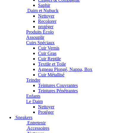
Saphir
Daim et Nubuck
Nettoyer
Recolorer
protéger
Produits Écolo
Assouplir
Cuirs Spéciaux
Cuir Vernis
Cuir Gras
Cuir Reptile
Textile et Toile
Agneau Plongé, Nappa, Box
Cuir Métallisé
Teindre
Teintures Couvrantes
Teintures Pénétrantes
Enfants
Le Daim
Nettoyer
Protéger
Sneakers
Entretenir
Accessoires