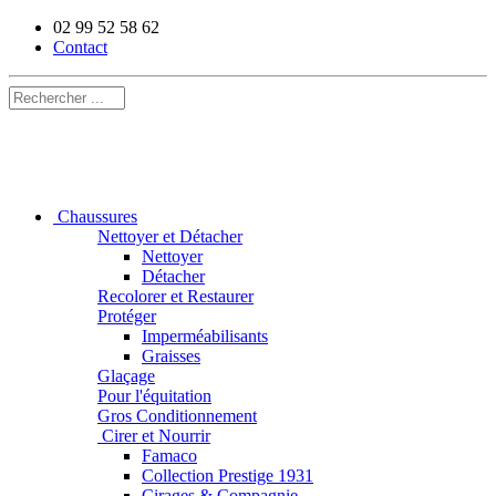
02 99 52 58 62
Contact
Chaussures
Nettoyer et Détacher
Nettoyer
Détacher
Recolorer et Restaurer
Protéger
Imperméabilisants
Graisses
Glaçage
Pour l'équitation
Gros Conditionnement
Cirer et Nourrir
Famaco
Collection Prestige 1931
Cirages & Compagnie