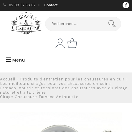
02 99 52 58 62
Contact
Menu
Accueil
›
Produits d’entretien pour les chaussures en cuir
›
Les meilleurs cirages pour vos chaussures en cuir
›
Famaco, nourrir et recolorer des chaussures avec du cirage
naturel et à la crème
Cirage Chaussure Famaco Anthracite