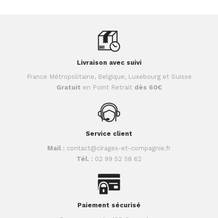
Livraison avec suivi
France Métropolitaine, Belgique, Luxebourg et Suisse
Gratuit
en Point Retrait
dès 60€
Service client
Mail :
contact@cirages-et-compagnie.fr
Tél. :
02 99 52 58 62
Paiement sécurisé