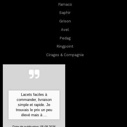
Famaco
Saphir
Grison
Avel
Pedag
Ringpoint
Cirages & Compagnie
Lacets faciles à
commander, livraison
simple et rapide. Je
trouvais le prix un peu
élevé mais à ...
Date de publication: 05.08.2026