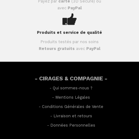
Payez par
carte
(3D Secure) ou
avec
PayPal
Produits et service de qualité
Produits testés par nos soins
Retours gratuits
avec
PayPal
- CIRAGES & COMPAGNIE -
-
Qui sommes-nous ?
-
Mentions Légales
-
Conditions Générales de Vente
-
Livraison et retours
-
Données Personnelles