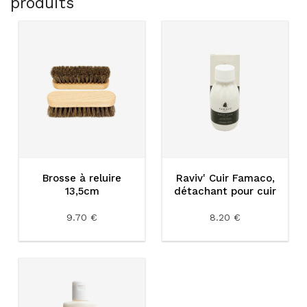
produits
Brosse à reluire
Raviv' Cuir Famaco,
13,5cm
détachant pour cuir
9.70 €
8.20 €