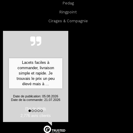
Pedag
Ringpoint
Cirages & Compagnie
Commande expédiée ultra
rapidement, bien emballée
et les produits sont
conformes à leur
description
Aurelie J., Flines les Mortagne
Date de publication: 05.08.2026
Date de la commande: 24.07.2026
2,776 avis clients
Plus de détails