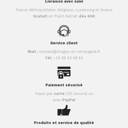
Livraison avec suivi
France Métropolitaine, Belgique, Luxebourg et Suisse
Gratuit
en Point Retrait
dès 60€
Service client
Mail :
contact@cirages-et-compagnie.fr
Tél. :
02 99 52 58 62
Paiement sécurisé
Payez par
carte
(3D Secure) ou
avec
PayPal
Produits et service de qualité