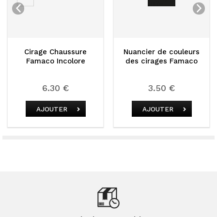
e Chaussure
Nuancier de couleurs
Cirage 
o Incolore
des cirages Famaco
Famaco B
.30 €
3.50 €
6.
OUTER
AJOUTER
AJO