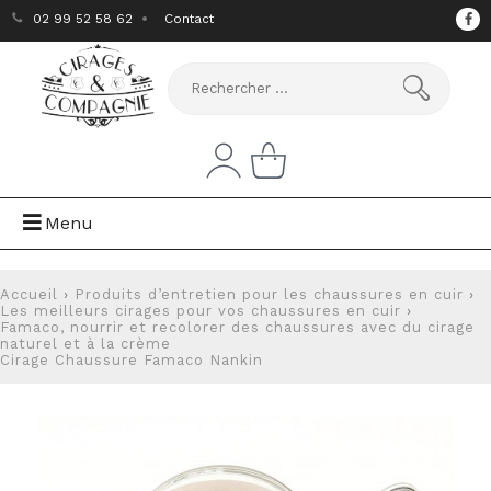
02 99 52 58 62
Contact
Menu
Accueil
›
Produits d’entretien pour les chaussures en cuir
›
Les meilleurs cirages pour vos chaussures en cuir
›
Famaco, nourrir et recolorer des chaussures avec du cirage
naturel et à la crème
Cirage Chaussure Famaco Nankin