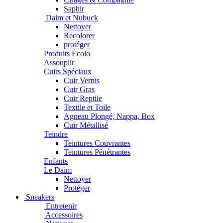
Saphir
Daim et Nubuck
Nettoyer
Recolorer
protéger
Produits Écolo
Assouplir
Cuirs Spéciaux
Cuir Vernis
Cuir Gras
Cuir Reptile
Textile et Toile
Agneau Plongé, Nappa, Box
Cuir Métallisé
Teindre
Teintures Couvrantes
Teintures Pénétrantes
Enfants
Le Daim
Nettoyer
Protéger
Sneakers
Entretenir
Accessoires