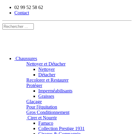
02 99 52 58 62
Contact
Chaussures
Nettoyer et Détacher
Nettoyer
Détacher
Recolorer et Restaurer
Protéger
Imperméabilisants
Graisses
Glaçage
Pour l'équitation
Gros Conditionnement
Cirer et Nourrir
Famaco
Collection Prestige 1931
Cirages & Compagnie