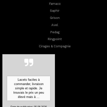
Famaco
Saphir
Grison
Avel
Pedag
Ringpoint
Cirages & Compagnie
Lacets faciles à
commander, livraison
simple et rapide. Je
trouvais le prix un peu
élevé mais à ...
Date de publication: 05.08.2026