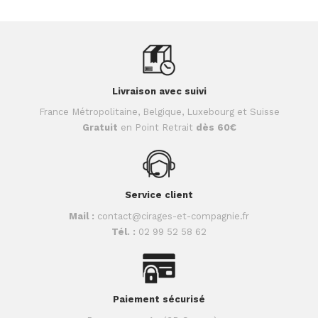
Livraison avec suivi
France Métropolitaine, Belgique, Luxebourg et Suisse
Gratuit
en Point Retrait
dès 60€
Service client
Mail :
contact@cirages-et-compagnie.fr
Tél. :
02 99 52 58 62
Paiement sécurisé