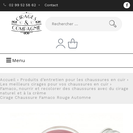
02 99 52 58 62
Contact
Menu
Accueil
›
Produits d’entretien pour les chaussures en cuir
›
Les meilleurs cirages pour vos chaussures en cuir
›
Famaco, nourrir et recolorer des chaussures avec du cirage
naturel et à la crème
Cirage Chaussure Famaco Rouge Automne