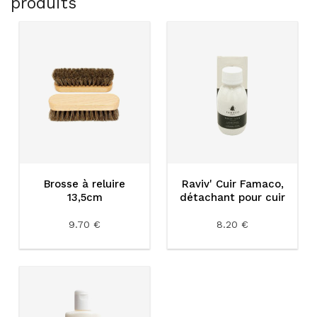
produits
Brosse à reluire
Raviv' Cuir Famaco,
13,5cm
détachant pour cuir
9.70 €
8.20 €