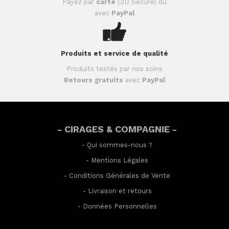
Payez par
carte
(3D Secure) ou
avec
PayPal
Produits et service de qualité
Produits testés par nos soins
Retours gratuits
avec
PayPal
- CIRAGES & COMPAGNIE -
-
Qui sommes-nous ?
-
Mentions Légales
-
Conditions Générales de Vente
-
Livraison et retours
-
Données Personnelles