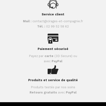
Service client
Mail :
contact@cirages-et-compagnie.fr
Tél. :
02 99 52 58 62
Paiement sécurisé
Payez par
carte
(3D Secure) ou
avec
PayPal
Produits et service de qualité
Produits testés par nos soins
Retours gratuits
avec
PayPal