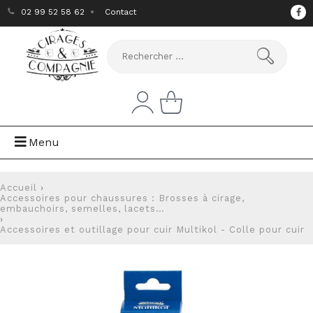
02 99 52 58 62
Contact
Menu
Accueil
›
Accessoires pour chaussures : Brosses à cirage,
embauchoirs, semelles, lacets…
›
Accessoires et outillage pour cuir
Multikol - Colle pour cuir