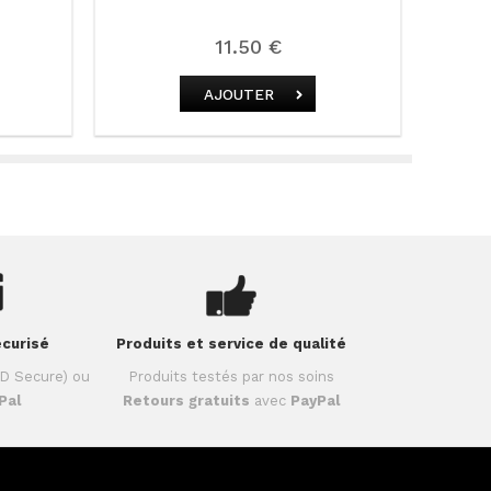
11.50 €
AJOUTER
curisé
Produits et service de qualité
D Secure) ou
Produits testés par nos soins
Pal
Retours gratuits
avec
PayPal