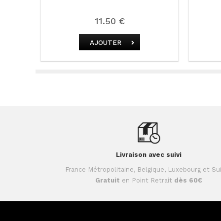
11.50 €
AJOUTER
Livraison avec suivi
France Métropolitaine, Belgique, Luxebourg et Su
Gratuit
en Point Retrait
dès 60€