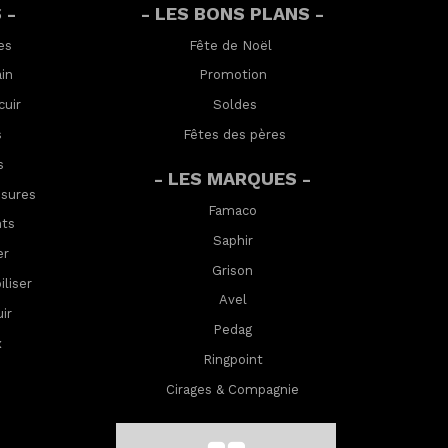
 -
- LES BONS PLANS -
es
Fête de Noël
in
Promotion
cuir
Soldes
s
Fêtes des pères
s
- LES MARQUES -
ssures
Famaco
nts
Saphir
er
Grison
lis
er
Avel
ir
Pedag
x
Ringpoint
Cirages & Compagnie