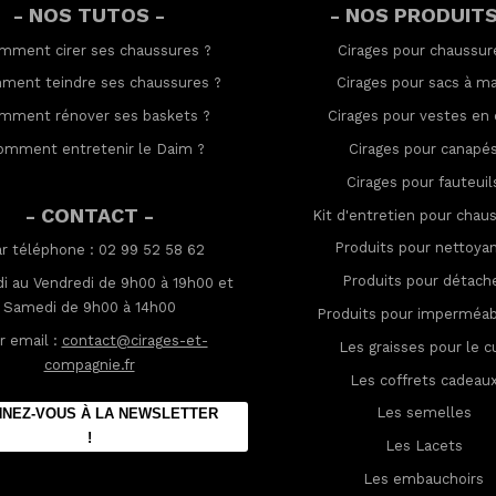
- NOS TUTOS -
- NOS PRODUITS
mment cirer ses chaussures
?
Cirages pour chaussur
ment teindre ses chaussures
?
Cirages pour sacs à ma
mment rénover ses baskets
?
Cirages pour vestes en 
omment entretenir le Daim
?
Cirages pour canapé
Cirages pour fauteuil
- CONTACT -
Kit d'entretien pour chau
Produits pour nettoya
ar téléphone : 02 99 52 58 62
Produits pour détach
i au Vendredi de 9h00 à 19h00 et
Samedi de 9h00 à 14h00
Produits pour imperméabi
r email :
contact@cirages-et-
Les graisses pour le cu
compagnie.fr
Les coffrets cadeau
Les semelles
NEZ-VOUS À LA NEWSLETTER
!
Les Lacets
Les embauchoirs