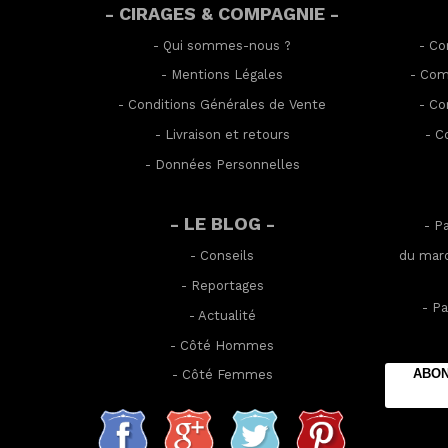
- CIRAGES & COMPAGNIE -
-
Qui sommes-nous ?
-
Co
-
Mentions Légales
-
Com
-
Conditions Générales de Vente
-
Co
-
Livraison et retours
-
C
-
Données Personnelles
- LE BLOG -
- P
-
Conseils
du mard
-
Reportages
- Pa
-
Actualité
-
Côté Hommes
ABON
-
Côté Femmes