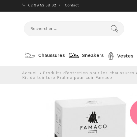
02 99 52 58 62
Contact
Chaussures
Sneakers
Vestes
Accueil
›
Produits d’entretien pour les chaussures 
Kit de teinture Praline pour cuir Famaco