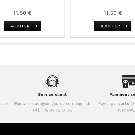
11.50 €
11.50 €
AJOUTER
AJOUTER
Service client
Paiement sé
isse
Mail :
contact@cirages-et-compagnie.fr
Payez par
carte
(3
Tél. :
02 99 52 58 62
avec
Pay