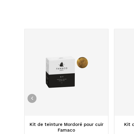
ite
Kit de teinture Mordoré pour cuir
Kit 
aco
Famaco