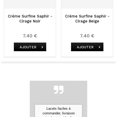
me Surfine Saphir -
Crème Surfine Saphir -
Crèm
Cirage Noir
Cirage Beige
Cira
7.40 €
7.40 €
AJOUTER
AJOUTER
Commande expédiée ultra
rapidement, bien emballée