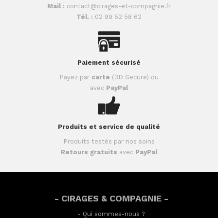
Mail :
contact@cirages-et-compagnie.fr
Tél. :
02 99 52 58 62
Paiement sécurisé
Payez par
carte
(3D Secure) ou
avec
PayPal
Produits et service de qualité
Produits testés par nos soins
Retours gratuits
avec
PayPal
- CIRAGES & COMPAGNIE -
-
Qui sommes-nous ?