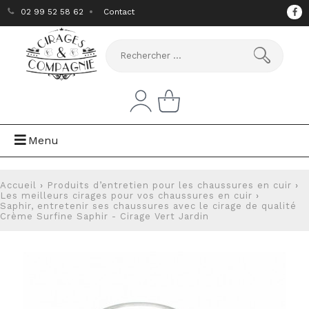
02 99 52 58 62
Contact
Menu
Accueil
›
Produits d’entretien pour les chaussures en cuir
›
Les meilleurs cirages pour vos chaussures en cuir
›
Saphir, entretenir ses chaussures avec le cirage de qualité
Crème Surfine Saphir - Cirage Vert Jardin