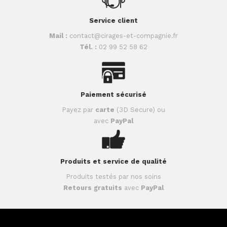
Service client
Mail :
contact@cirages-et-compagnie.fr
Tél. :
02 99 52 58 62
Paiement sécurisé
Payez par
carte
(3D Secure) ou
avec
PayPal
Produits et service de qualité
Produits testés par nos soins
Retours gratuits
avec
PayPal