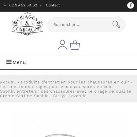
02 99 52 58 62
Contact
Menu
Accueil
›
Produits d’entretien pour les chaussures en cuir
›
Les meilleurs cirages pour vos chaussures en cuir
›
Saphir, entretenir ses chaussures avec le cirage de qualité
Crème Surfine Saphir - Cirage Lavande