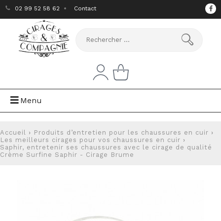
02 99 52 58 62
Contact
Menu
Accueil
›
Produits d’entretien pour les chaussures en cuir
›
Les meilleurs cirages pour vos chaussures en cuir
›
Saphir, entretenir ses chaussures avec le cirage de qualité
Crème Surfine Saphir - Cirage Brume