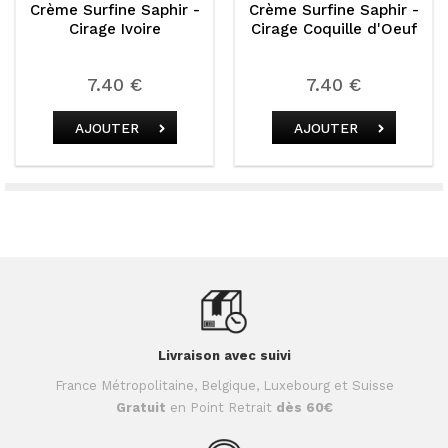
e Saphir -
Crème Surfine Saphir -
Crème Surfine
voire
Cirage Coquille d'Oeuf
Cirage Fic
 €
7.40 €
7.40 
ER
AJOUTER
AJOUTE
Livraison avec suivi
France Métropolitaine, Belgique, Luxebourg et Suisse
Gratuit
en Point Retrait
dès 60€