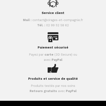
Service client
Mail :
contact@cirages-et-compagnie.fr
Tél. :
02 99 52 58 62
Paiement sécurisé
Payez par
carte
(3D Secure) ou
avec
PayPal
Produits et service de qualité
Produits testés par nos soins
Retours gratuits
avec
PayPal