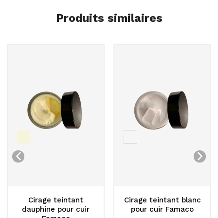
Produits similaires
irage teintant
Cirage teintant blanc
Cirage 
phine pour cuir
pour cuir Famaco
pour