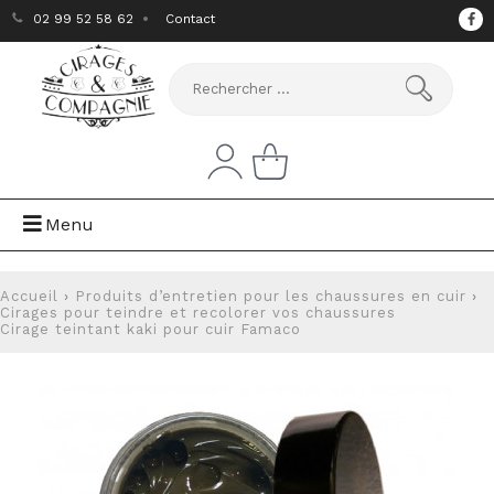
02 99 52 58 62
Contact
Menu
Accueil
›
Produits d’entretien pour les chaussures en cuir
›
Cirages pour teindre et recolorer vos chaussures
Cirage teintant kaki pour cuir Famaco