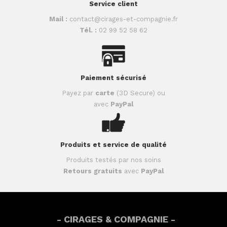
Service client
Mail :
contact@cirages-et-compagnie.fr
Tél. :
02 99 52 58 62
Paiement sécurisé
Payez par
carte
(3D Secure) ou
avec
PayPal
Produits et service de qualité
Produits testés par nos soins
Retours gratuits
avec
PayPal
- CIRAGES & COMPAGNIE -