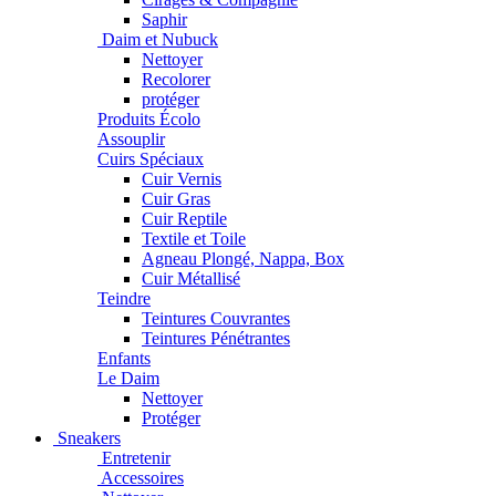
Cirages & Compagnie
Saphir
Daim et Nubuck
Nettoyer
Recolorer
protéger
Produits Écolo
Assouplir
Cuirs Spéciaux
Cuir Vernis
Cuir Gras
Cuir Reptile
Textile et Toile
Agneau Plongé, Nappa, Box
Cuir Métallisé
Teindre
Teintures Couvrantes
Teintures Pénétrantes
Enfants
Le Daim
Nettoyer
Protéger
Sneakers
Entretenir
Accessoires