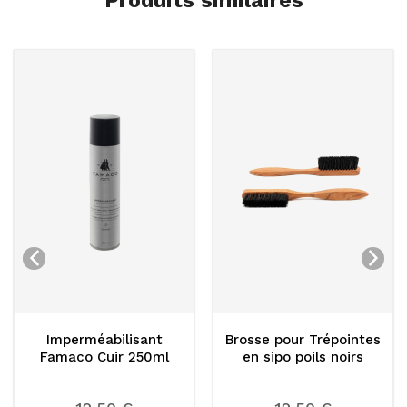
Produits similaires
rméabilisant
Brosse pour Trépointes
Kit de
o Cuir 250ml
en sipo poils noirs
chaussur