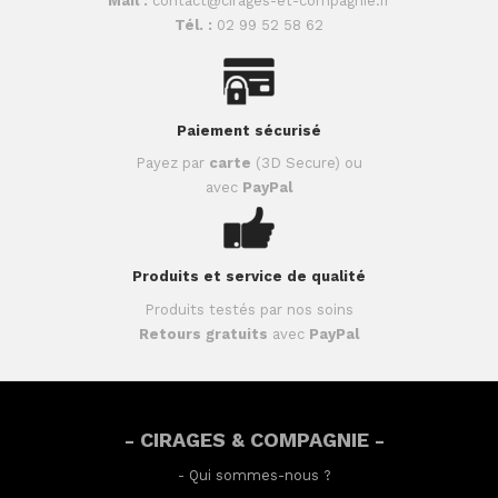
Mail :
contact@cirages-et-compagnie.fr
Tél. :
02 99 52 58 62
Paiement sécurisé
Payez par
carte
(3D Secure) ou
avec
PayPal
Produits et service de qualité
Produits testés par nos soins
Retours gratuits
avec
PayPal
- CIRAGES & COMPAGNIE -
-
Qui sommes-nous ?