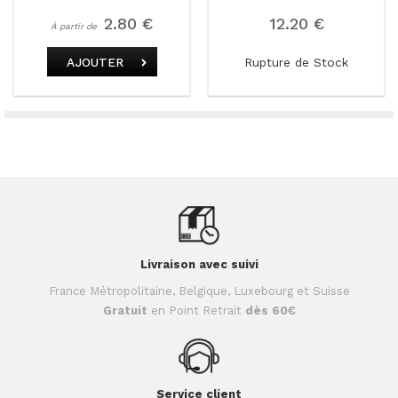
2.80 €
12.20 €
À partir de
Rupture de Stock
AJOUTER
Livraison avec suivi
France Métropolitaine, Belgique, Luxebourg et Suisse
Gratuit
en Point Retrait
dès 60€
Service client