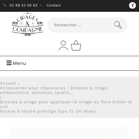
02 99 52 58 62
Contact
Menu
Accueil
›
Accessoires pour chaussures : Brosses à cirage,
embauchoirs, semelles, lacets…
›
Brosses à cirage pour appliquer le cirage ou faire briller le
cuir
Brosse à reluire prestige Sipo 12 cm Blanc