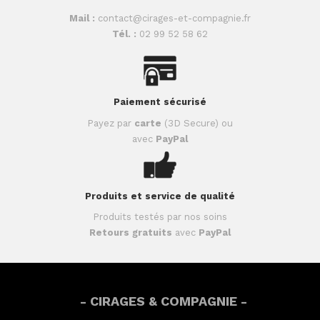
Mail :
contact@cirages-et-compagnie.fr
Tél. :
02 99 52 58 62
Paiement sécurisé
Payez par
carte
(3D Secure) ou
avec
PayPal
Produits et service de qualité
Produits testés par nos soins
Retours gratuits
avec
PayPal
- CIRAGES & COMPAGNIE -