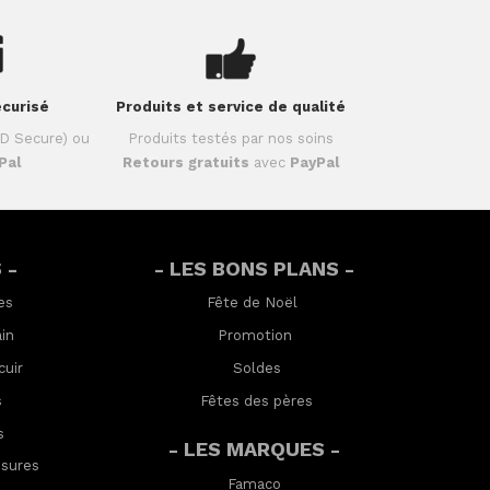
curisé
Produits et service de qualité
D Secure) ou
Produits testés par nos soins
Pal
Retours gratuits
avec
PayPal
 -
- LES BONS PLANS -
es
Fête de Noël
in
Promotion
cuir
Soldes
s
Fêtes des pères
s
- LES MARQUES -
ssures
Famaco