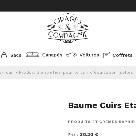
Canapés
Voitures
Sacs
Coffrets
en cuir
›
Produit d'entretien pour le cuir d'équitation (selles, 
Baume Cuirs Eta
PRODUITS ET CRÈMES SAPHIR 
30.20 €
Prix :