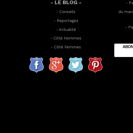
- LE BLOG -
- P
-
Conseils
du mard
-
Reportages
- Pa
-
Actualité
-
Côté Hommes
ABON
-
Côté Femmes