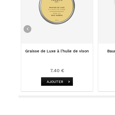
et
Graisse de Luxe à l’huile de vison
Bau
l
7.40 €
AJOUTER