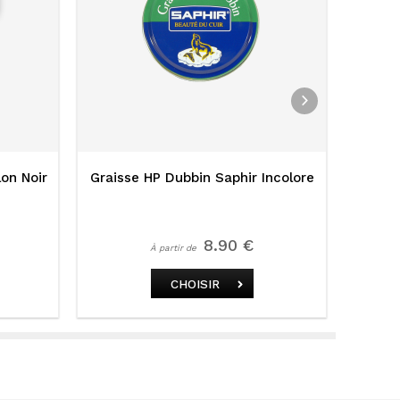
lon Noir
Graisse HP Dubbin Saphir Incolore
Grai
8.90 €
À partir de
CHOISIR