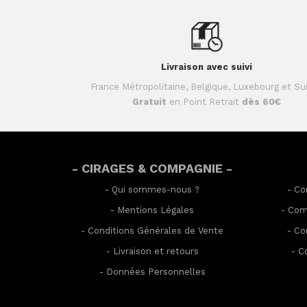
Livraison avec suivi
France Métropolitaine, Belgique, Luxebourg et Su
Gratuit
en Point Retrait
dès 60€
- CIRAGES & COMPAGNIE -
-
Qui sommes-nous ?
-
Co
-
Mentions Légales
-
Com
-
Conditions Générales de Vente
-
Co
-
Livraison et retours
-
C
-
Données Personnelles