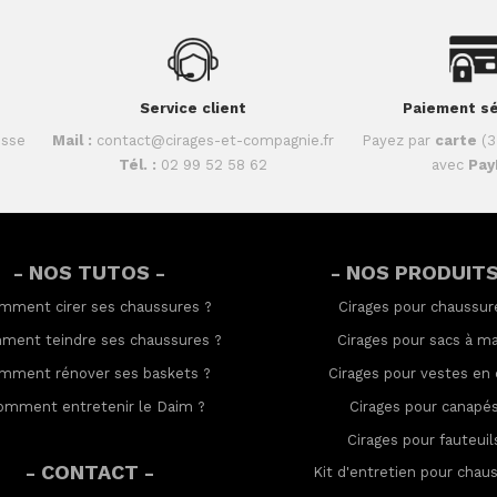
Service client
Paiement sé
isse
Mail :
contact@cirages-et-compagnie.fr
Payez par
carte
(3
Tél. :
02 99 52 58 62
avec
Pay
- NOS TUTOS -
- NOS PRODUITS
mment cirer ses chaussures
?
Cirages pour chaussur
ment teindre ses chaussures
?
Cirages pour sacs à ma
mment rénover ses baskets
?
Cirages pour vestes en 
omment entretenir le Daim
?
Cirages pour canapé
Cirages pour fauteuil
- CONTACT -
Kit d'entretien pour chau