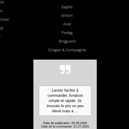
nts
Saphir
er
Grison
lis
er
Avel
ir
Pedag
x
Ringpoint
Cirages & Compagnie
Lacets faciles à
commander, livraison
simple et rapide. Je
trouvais le prix un peu
élevé mais à ...
Date de publication: 05.08.2026
Date de la commande: 21.07.2026