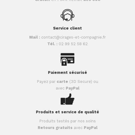
Service client
Mail :
contact@cirages-et-compagnie.fr
Tél. :
02 99 52 58 62
Paiement sécurisé
Payez par
carte
(3D Secure) ou
avec
PayPal
Produits et service de qualité
Produits testés par nos soins
Retours gratuits
avec
PayPal