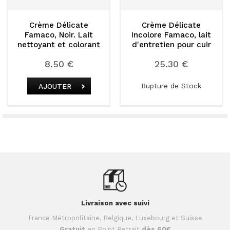
Crème Délicate
Crème Délicate
Famaco, Noir. Lait
Incolore Famaco, lait
nettoyant et colorant
d'entretien pour cuir
500 ml
8.50 €
25.30 €
Rupture de Stock
AJOUTER
Livraison avec suivi
France Métropolitaine, Belgique, Luxebourg et Suisse
Gratuit
en Point Retrait
dès 60€