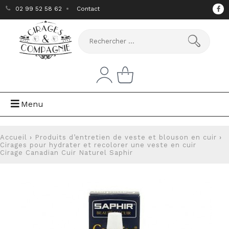
02 99 52 58 62
Contact
Menu
Accueil
›
Produits d’entretien de veste et blouson en cuir
›
Cirages pour hydrater et recolorer une veste en cuir
Cirage Canadian Cuir Naturel Saphir