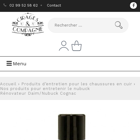
02 99 52 58 62
Contact
Menu
Accueil
›
Produits d’entretien pour les chaussures en cuir
›
Nos produits pour entretenir le nubuck
Rénovateur Daim/Nubuck Cognac