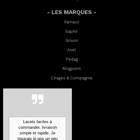
- LES MARQUES -
Famaco
Saphir
Grison
Avel
Pedag
Ringpoint
Cirages & Compagnie
Commande expédiée ultra
rapidement, bien emballée
et les produits sont
conformes à leur