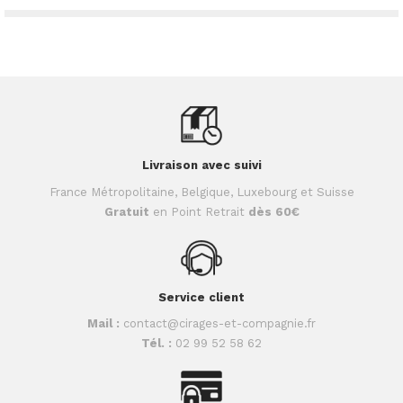
Livraison avec suivi
France Métropolitaine, Belgique, Luxebourg et Suisse
Gratuit
en Point Retrait
dès 60€
Service client
Mail :
contact@cirages-et-compagnie.fr
Tél. :
02 99 52 58 62