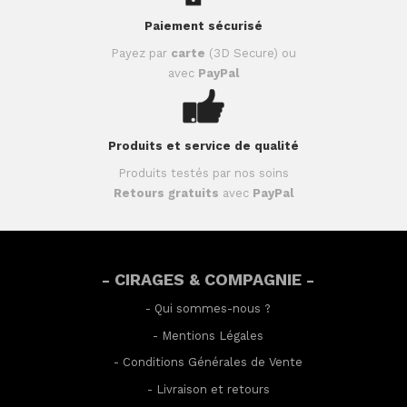
Paiement sécurisé
Payez par
carte
(3D Secure) ou
avec
PayPal
Produits et service de qualité
Produits testés par nos soins
Retours gratuits
avec
PayPal
- CIRAGES & COMPAGNIE -
-
Qui sommes-nous ?
-
Mentions Légales
-
Conditions Générales de Vente
-
Livraison et retours