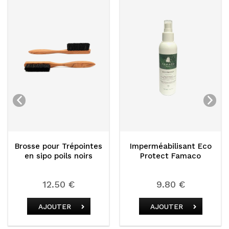
r Trépointes
Imperméabilisant Eco
Imperméa
oils noirs
Protect Famaco
Famaco Cu
50 €
9.80 €
12.5
TER
AJOUTER
AJOUT