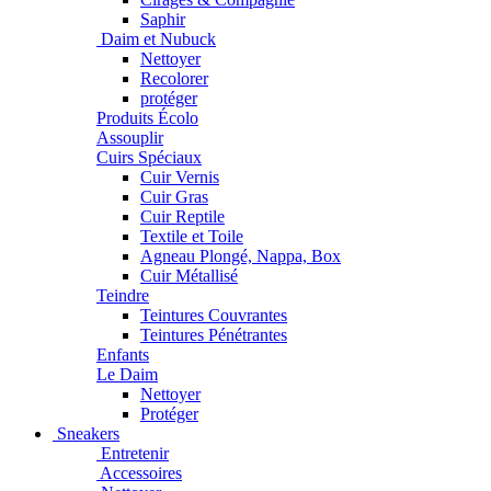
Saphir
Daim et Nubuck
Nettoyer
Recolorer
protéger
Produits Écolo
Assouplir
Cuirs Spéciaux
Cuir Vernis
Cuir Gras
Cuir Reptile
Textile et Toile
Agneau Plongé, Nappa, Box
Cuir Métallisé
Teindre
Teintures Couvrantes
Teintures Pénétrantes
Enfants
Le Daim
Nettoyer
Protéger
Sneakers
Entretenir
Accessoires