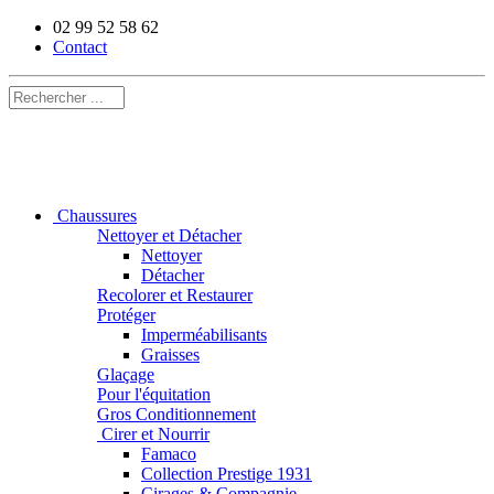
02 99 52 58 62
Contact
Chaussures
Nettoyer et Détacher
Nettoyer
Détacher
Recolorer et Restaurer
Protéger
Imperméabilisants
Graisses
Glaçage
Pour l'équitation
Gros Conditionnement
Cirer et Nourrir
Famaco
Collection Prestige 1931
Cirages & Compagnie