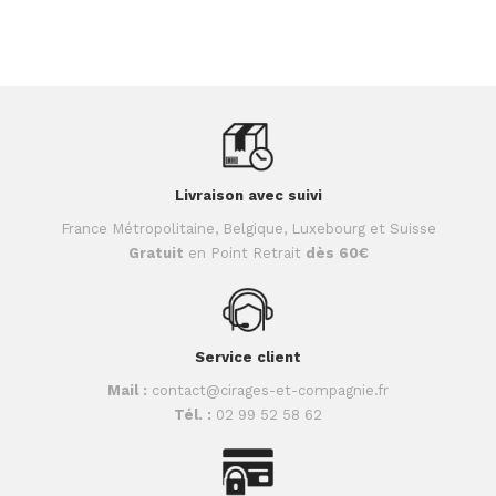
Livraison avec suivi
France Métropolitaine, Belgique, Luxebourg et Suisse
Gratuit
en Point Retrait
dès 60€
Service client
Mail :
contact@cirages-et-compagnie.fr
Tél. :
02 99 52 58 62