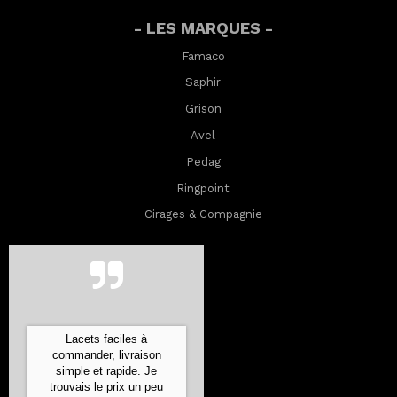
- LES MARQUES -
Famaco
Saphir
Grison
Avel
Pedag
Ringpoint
Cirages & Compagnie
Lacets faciles à
commander, livraison
simple et rapide. Je
trouvais le prix un peu