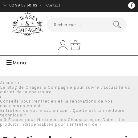
02 99 52 58 62
Contact
Menu
Accueil
›
Le Blog de Cirages & Compagnie pour suivre l'actualité du
cuir et de la chaussure
›
Conseils pour l'entretien et la rénovations de vos
chaussures en cuir
Entretien de votre sac en cuir : Quelle est la meilleure
technique ?
« 3 Étapes pour Nettoyer ses Chaussures en Daim
-
Les
produits indispensables pour l’entretien de »