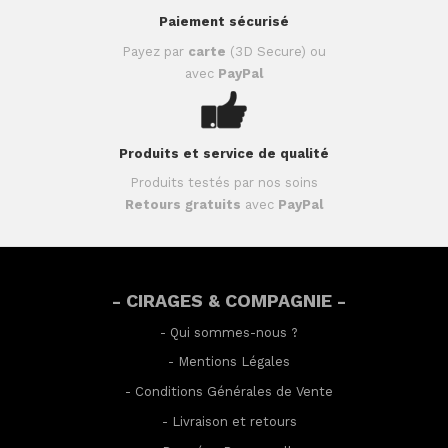
Paiement sécurisé
Payez par
carte
(3D Secure) ou
avec
PayPal
Produits et service de qualité
Produits testés par nos soins
Retours gratuits
avec
PayPal
- CIRAGES & COMPAGNIE -
-
Qui sommes-nous ?
-
Mentions Légales
-
Conditions Générales de Vente
-
Livraison et retours